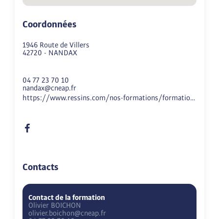
Coordonnées
1946 Route de Villers
42720
-
NANDAX
04 77 23 70 10
nandax@cneap.fr
https://www.ressins.com/nos-formations/formations-par-apprentissage/
Contacts
Contact de la formation
Olivier
BOICHON
olivier.boichon@cneap.fr