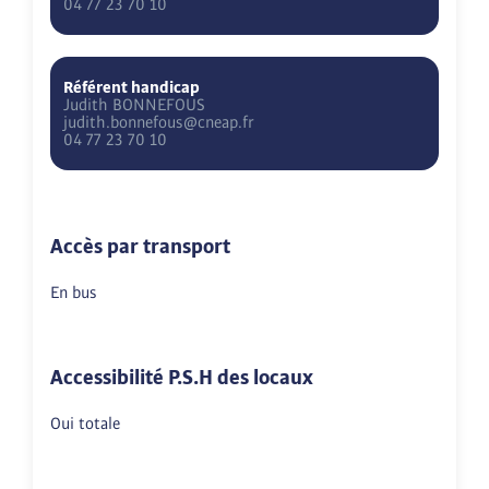
04 77 23 70 10
Référent handicap
Judith
BONNEFOUS
judith.bonnefous@cneap.fr
04 77 23 70 10
Accès par transport
En bus
Accessibilité P.S.H des locaux
Oui totale