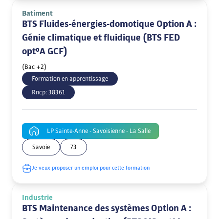
Batiment
BTS Fluides-énergies-domotique Option A :
Génie climatique et fluidique (BTS FED
opt°A GCF)
(Bac +2)
Formation en apprentissage
Rncp:
38361
LP Sainte-Anne - Savoisienne - La Salle
Savoie
73
Je veux proposer un emploi pour cette formation
Industrie
BTS Maintenance des systèmes Option A :