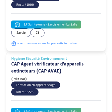
Rncp:
41000
LP Sainte-Anne - Savoisienne - La Salle
Savoie
73
Je veux proposer un emploi pour cette formation
Hygiene Sécurité Environnement
CAP Agent vérificateur d'appareils
extincteurs (CAP AVAE)
(Infra-Bac)
Formation en apprentissage
Rncp:
38228
LP Sainte-Anne - Savoisienne - La Salle