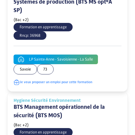
Systèmes de production (BTS MS opt°A
SP)
(Bac +2)
Formation en apprentissage
Rncp:
36968
LP Sainte-Anne - Savoisienne - La Salle
Savoie
73
Je veux proposer un emploi pour cette formation
Hygiene Sécurité Environnement
BTS Management opérationnel de la
sécurité (BTS MOS)
(Bac +2)
Formation en apprentissage