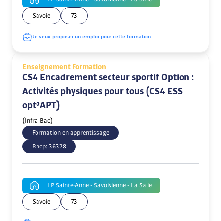
Savoie
73
Je veux proposer un emploi pour cette formation
Enseignement Formation
CS4 Encadrement secteur sportif Option :
Activités physiques pour tous (CS4 ESS
opt°APT)
(Infra-Bac)
Formation en apprentissage
Rncp:
36328
LP Sainte-Anne - Savoisienne - La Salle
Savoie
73