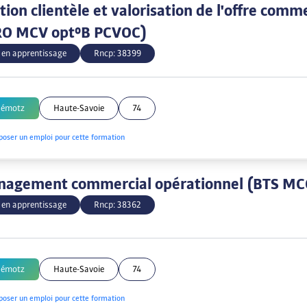
ion clientèle et valorisation de l'offre comm
RO MCV opt°B PCVOC)
 en apprentissage
Rncp:
38399
Démotz
Haute-Savoie
74
poser un emploi pour cette formation
nagement commercial opérationnel (BTS MC
 en apprentissage
Rncp:
38362
Démotz
Haute-Savoie
74
poser un emploi pour cette formation