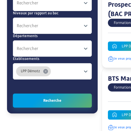
Rechercher
Prospect
(BAC P
Niveaux par rapport au bac
Formation
Rechercher
Départements
LPP 
Rechercher
Etablissements
Je veux pro
LPP Démotz
BTS Ma
Formation
Recherche
LPP 
Je veux pro