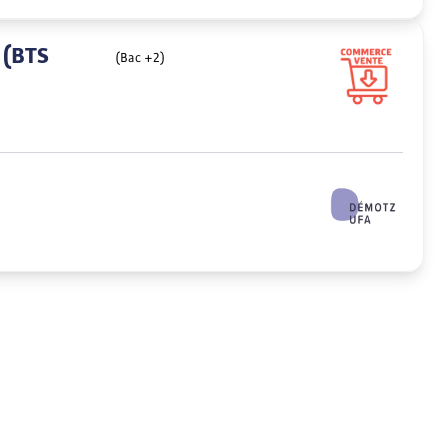
t (BTS
(Bac +2)