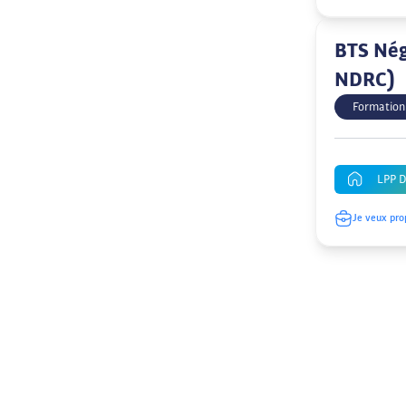
BTS Négo
NDRC)
Formation
LPP 
Je veux pro