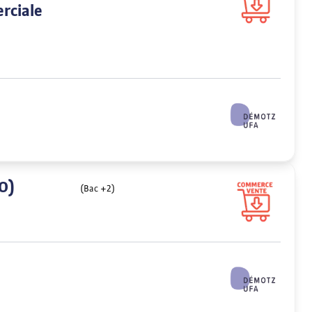
erciale
O)
(Bac +2)