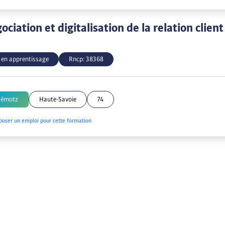
ciation et digitalisation de la relation clien
 en apprentissage
Rncp:
38368
Démotz
Haute-Savoie
74
poser un emploi pour cette formation