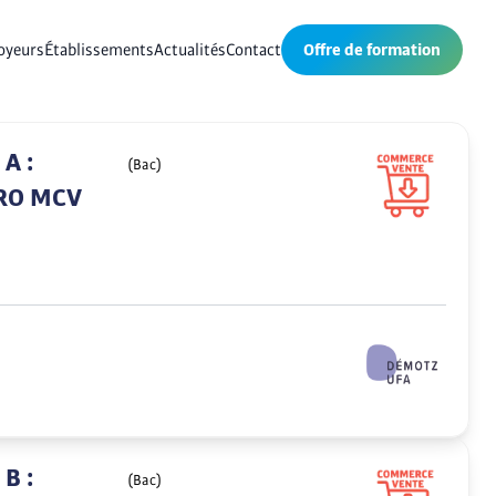
oyeurs
Établissements
Actualités
Contact
Offre de formation
A :
(Bac)
PRO MCV
B :
(Bac)