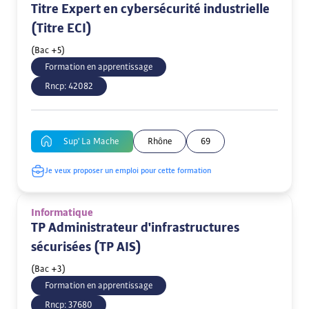
Titre Expert en cybersécurité industrielle
(Titre ECI)
(Bac +5)
Formation en apprentissage
Rncp:
42082
Sup' La Mache
Rhône
69
Je veux proposer un emploi pour cette formation
Informatique
TP Administrateur d'infrastructures
sécurisées (TP AIS)
(Bac +3)
Formation en apprentissage
Rncp:
37680