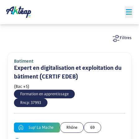
Filtres
Batiment
Expert en digitalisation et exploitation du
bâtiment (CERTIF EDEB)
(Bac +5)
Formation en apprentissage
Rncp:
37993
Sup' La Mache
Rhône
69