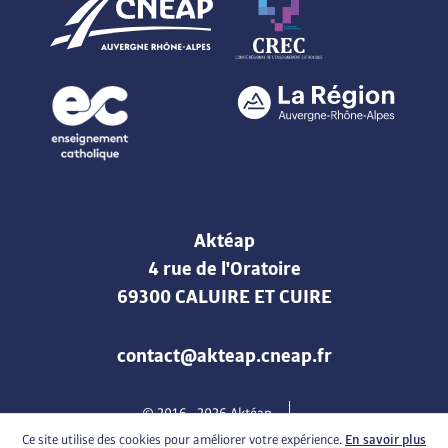
Aktéap
4 rue de l'Oratoire
69300 CALUIRE ET CUIRE
contact@akteap.cneap.fr
© 2016 -
2026
Aktéap
Mentions légales & Politique de confidentialité
Cookies
Ce site utilise des cookies pour améliorer votre expérience.
En savoir plus