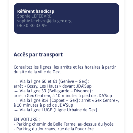
Référent handicap
Sophie
LEFEBVRE
sophie.lefebvre@jda-gex.org
06 30 30 33 99
Accès par transport
Consultez les lignes, les arrêts et les horaires à partir 
du site de la ville de Gex .

→ Via la ligne 60 et 61 (Genève – Gex) : 

arrêt « Cessy, Les Hauts » devant JDA’Sup

→ Via la ligne 33 (Bellegarde – Divonne) :

arrêt « Gex Centre », à 10 minutes à pied de JDA’Sup

→ Via la ligne 814 (Coppet – Gex) : arrêt « Gex Centre », 
à 10 minutes à pied de JDA’Sup

→ Via la ligne LUGE (Ligne Urbaine de Gex)

EN VOITURE :

- Parking chemin de Belle Ferme, au-dessus du lycée

- Parking du Journans, rue de la Poudrière