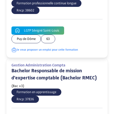
Formation professionnelle continue longue
Rncp:
38602
LGTP Sévigné Saint-Louis
Puy-de-Dôme
63
Je veux proposer un emploi pour cette formation
Gestion Administration Compta
Bachelor Responsable de mission
d'expertise comptable (Bachelor RMEC)
(Bac +3)
Formation en apprentissage
Rncp:
37836