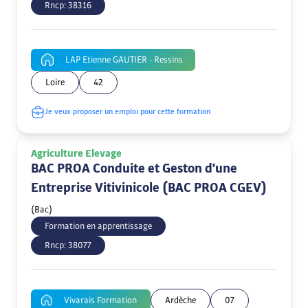
Rncp:
38316
LAP Etienne GAUTIER - Ressins
Loire
42
Je veux proposer un emploi pour cette formation
Agriculture Elevage
BAC PROA Conduite et Geston d'une
Entreprise Vitivinicole (BAC PROA CGEV)
(Bac)
Formation en apprentissage
Rncp:
38077
Vivarais Formation
Ardèche
07