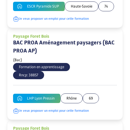
ESCR Pyramide SUP
Haute-Savoie
74
Je veux proposer un emploi pour cette formation
Paysage Foret Bois
BAC PROA Aménagement paysagers (BAC
PROA AP)
(Bac)
Formation en apprentissage
Rncp:
38857
LHP Lyon Pressin
Rhône
69
Je veux proposer un emploi pour cette formation
Paysage Foret Bois