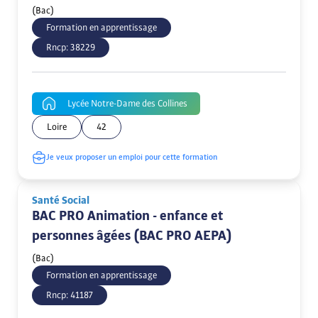
(Bac)
Formation en apprentissage
Rncp:
38229
Lycée Notre-Dame des Collines
Loire
42
Je veux proposer un emploi pour cette formation
Santé Social
BAC PRO Animation - enfance et
personnes âgées (BAC PRO AEPA)
(Bac)
Formation en apprentissage
Rncp:
41187