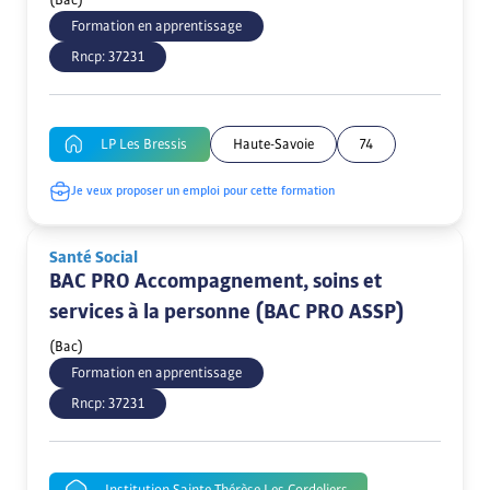
(Bac)
Formation en apprentissage
Rncp:
37231
LP Les Bressis
Haute-Savoie
74
Je veux proposer un emploi pour cette formation
Santé Social
BAC PRO Accompagnement, soins et
services à la personne (BAC PRO ASSP)
(Bac)
Formation en apprentissage
Rncp:
37231