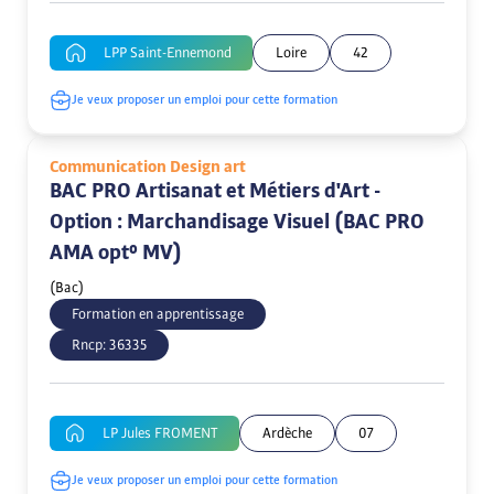
LPP Saint-Ennemond
Loire
42
Je veux proposer un emploi pour cette formation
Communication Design art
BAC PRO Artisanat et Métiers d'Art -
Option : Marchandisage Visuel (BAC PRO
AMA opt° MV)
(Bac)
Formation en apprentissage
Rncp:
36335
LP Jules FROMENT
Ardèche
07
Je veux proposer un emploi pour cette formation