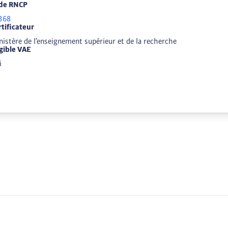
de RNCP
368
rtificateur
nistère de l’enseignement supérieur et de la recherche
igible VAE
i