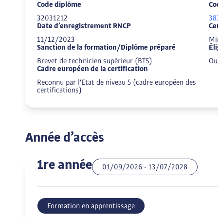
Code diplôme
Co
32031212
38
Date d’enregistrement RNCP
Ce
11/12/2023
Mi
Sanction de la formation/Diplôme préparé
Él
Brevet de technicien supérieur (BTS)
Ou
Cadre européen de la certification
Reconnu par l'Etat de niveau 5 (cadre européen des
certifications)
Année d’accès
1re année
01/09/2026
-
13/07/2028
Formation en apprentissage