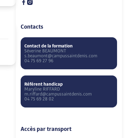
Contacts
Contact de la formation
Séverine
BEAUMONT
s.beaumont@campussaintdenis.com
04 75 69 27 96
Référent handicap
Maryline
RIFFARD
m.riffard@campussaintdenis.com
04 75 69 28 02
Accès par transport