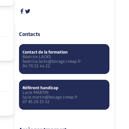
Contacts
Contact de la formation
Béatrice
LACKS
beatrice.lacks@bocage.cneap.fr
04 79 33 44 22
Référent handicap
Lucie
MARTIN
lucie.martin@bocage.cneap.fr
07 85 29 25 32