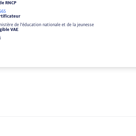
de RNCP
565
rtificateur
istère de l'éducation nationale et de la jeunesse
igible VAE
i