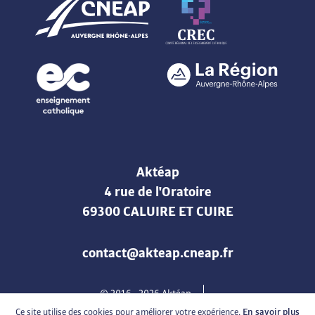
Aktéap
4 rue de l'Oratoire
69300 CALUIRE ET CUIRE
contact@akteap.cneap.fr
© 2016 -
2026
Aktéap
Mentions légales & Politique de confidentialité
Cookies
Ce site utilise des cookies pour améliorer votre expérience.
En savoir plus