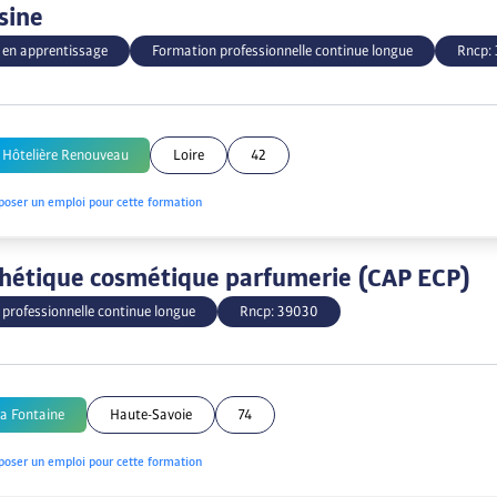
sine
 en apprentissage
Formation professionnelle continue longue
Rncp:
 Hôtelière Renouveau
Loire
42
poser un emploi pour cette formation
hétique cosmétique parfumerie (CAP ECP)
professionnelle continue longue
Rncp:
39030
a Fontaine
Haute-Savoie
74
poser un emploi pour cette formation