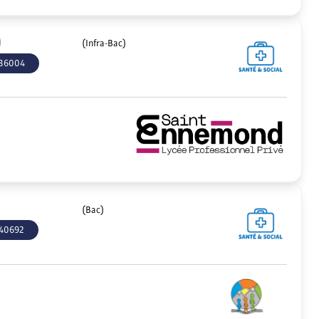
)
(Infra-Bac)
36004
(Bac)
40692