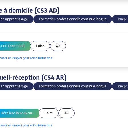
e à domicile (CS3 AD)
 en apprentissage
Formation professionnelle continue longue
Rncp:
Saint-Ennemond
Loire
42
poser un emploi pour cette formation
ueil-réception (CS4 AR)
 en apprentissage
Formation professionnelle continue longue
Rncp:
 Hôtelière Renouveau
Loire
42
poser un emploi pour cette formation