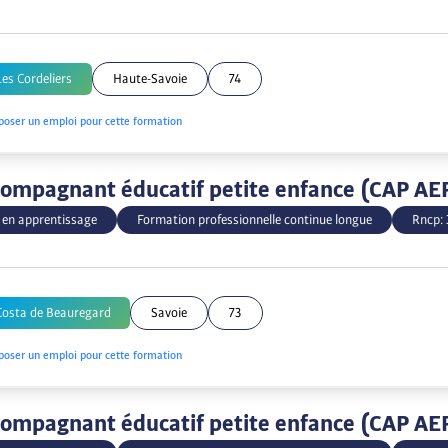
Les Cordeliers
Haute-Savoie
74
poser un emploi pour cette formation
ompagnant éducatif petite enfance (CAP AE
 en apprentissage
Formation professionnelle continue longue
Rncp:
Costa de Beauregard
Savoie
73
poser un emploi pour cette formation
ompagnant éducatif petite enfance (CAP AE