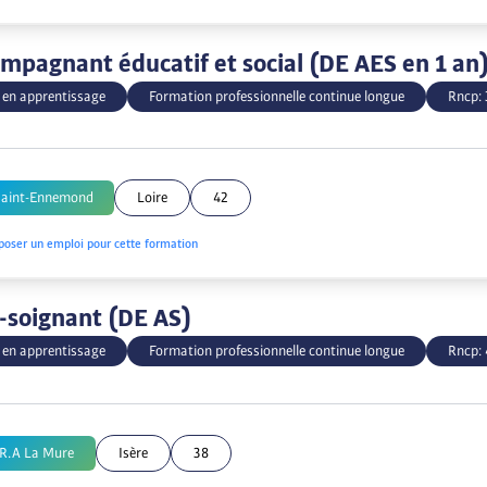
mpagnant éducatif et social (DE AES en 1 an
 en apprentissage
Formation professionnelle continue longue
Rncp:
Saint-Ennemond
Loire
42
poser un emploi pour cette formation
-soignant (DE AS)
 en apprentissage
Formation professionnelle continue longue
Rncp:
P.R.A La Mure
Isère
38