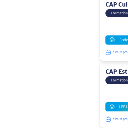
CAP Cui
Formation
Ecole
Je veux pro
CAP Est
Formation 
LPP L
Je veux pro