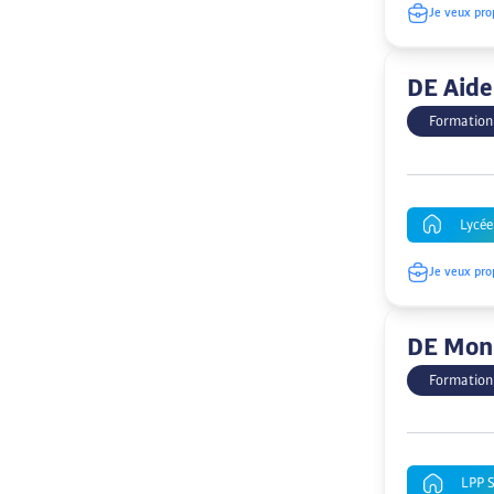
Je veux pro
DE Aide
Formation
Lycée
Je veux pro
DE Moni
Formation
LPP 