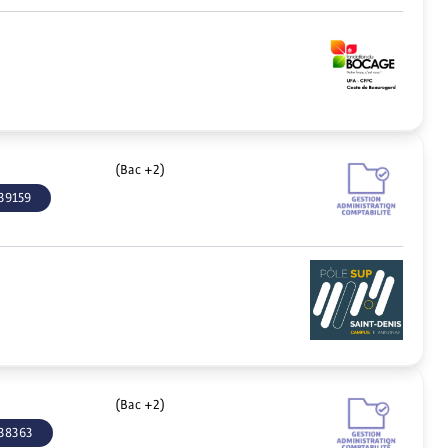
(Bac +2)
39159
(Bac +2)
38363