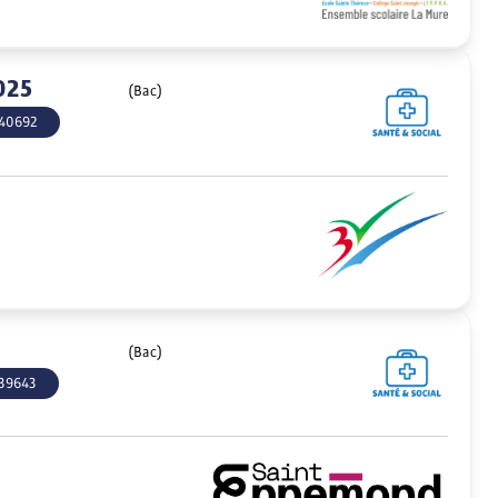
025
(Bac)
40692
(Bac)
39643