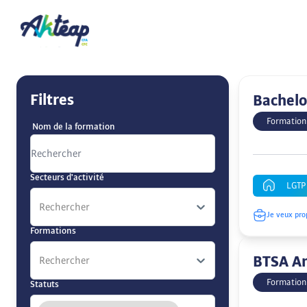
Filtres
Bachelo
Formation
Nom de la formation
Secteurs d'activité
LGTP 
Rechercher
Je veux pro
Formations
BTSA A
Rechercher
Formation
Statuts