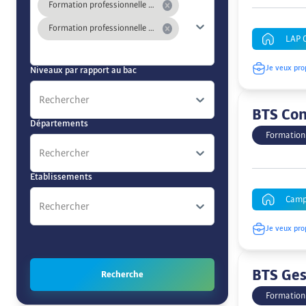
Formation professionnelle continue longue
Formation professionnelle continue courte
LAP 
Je veux pro
Niveaux par rapport au bac
Rechercher
BTS Com
Départements
Formation
Rechercher
Etablissements
Camp
Rechercher
Je veux pro
BTS Ges
Recherche
Formation