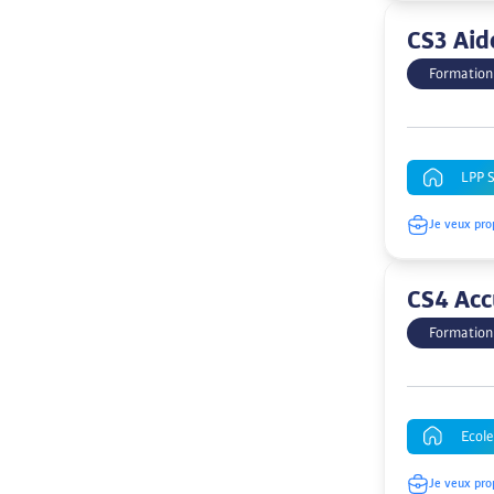
CS3 Aid
Formation
LPP 
Je veux pro
CS4 Acc
Formation
Ecole
Je veux pro