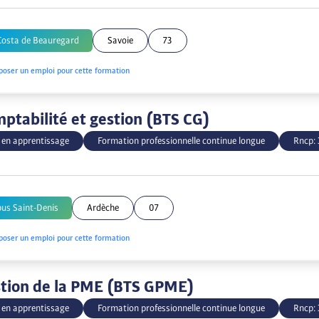
Costa de Beauregard
Savoie
73
poser un emploi pour cette formation
ptabilité et gestion (BTS CG)
 en apprentissage
Formation professionnelle continue longue
Rncp:
us Saint-Denis
Ardèche
07
poser un emploi pour cette formation
tion de la PME (BTS GPME)
 en apprentissage
Formation professionnelle continue longue
Rncp: