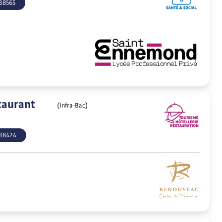
38565
taurant
(Infra-Bac)
38424