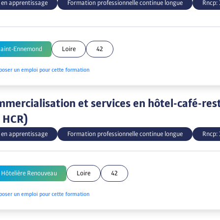
 en apprentissage
Formation professionnelle continue longue
Rncp:
Saint-Ennemond
Loire
42
poser un emploi pour cette formation
mercialisation et services en hôtel-café-res
S HCR)
 en apprentissage
Formation professionnelle continue longue
Rncp:
 Hôtelière Renouveau
Loire
42
poser un emploi pour cette formation