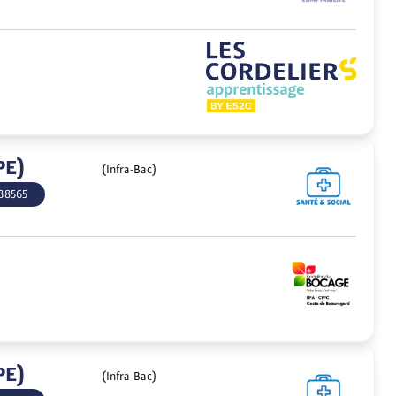
PE)
(Infra-Bac)
38565
PE)
(Infra-Bac)