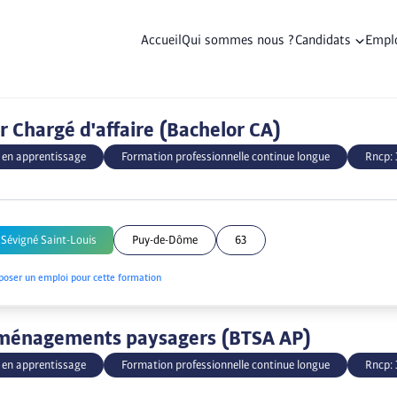
Accueil
Qui sommes nous ?
Candidats
Empl
r Chargé d'affaire (Bachelor CA)
 en apprentissage
Formation professionnelle continue longue
Rncp:
Sévigné Saint-Louis
Puy-de-Dôme
63
poser un emploi pour cette formation
ménagements paysagers (BTSA AP)
 en apprentissage
Formation professionnelle continue longue
Rncp: