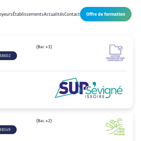
oyeurs
Établissements
Actualités
Contact
Offre de formation
(Bac +3)
38602
(Bac +2)
38349