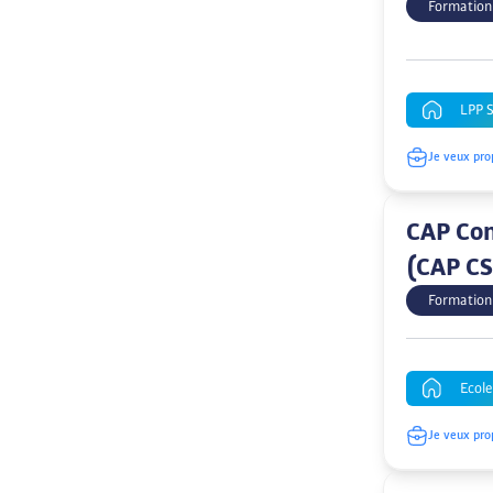
Formation
LPP 
Je veux pro
CAP Com
(CAP C
Formation
Ecole
Je veux pro