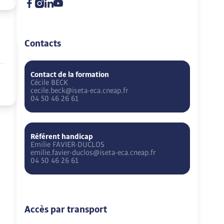
Contacts
Contact de la formation
Cécile
BECK
cecile.beck@iseta-eca.cneap.fr
04 50 46 26 61
Référent handicap
Emilie
FAVIER-DUCLOS
emilie.favier-duclos@iseta-eca.cneap.fr
04 50 46 26 61
Accès par transport