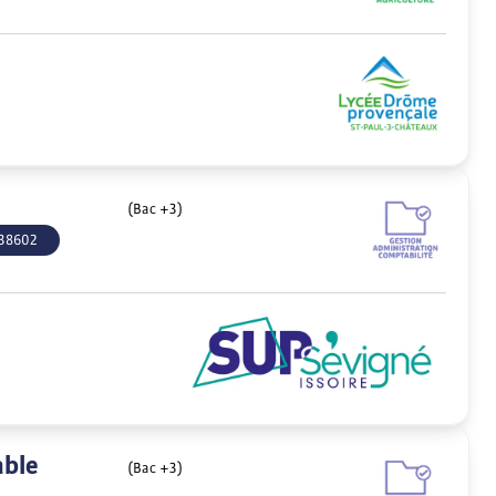
(Bac +3)
38602
able
(Bac +3)