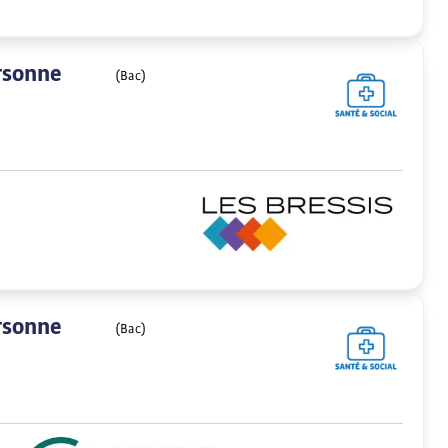
rsonne
(Bac)
rsonne
(Bac)