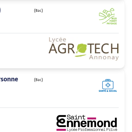
)
(Bac)
rsonne
(Bac)