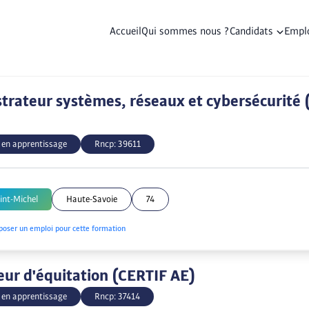
Accueil
Qui sommes nous ?
Candidats
Empl
trateur systèmes, réseaux et cybersécurité 
 en apprentissage
Rncp:
39611
int-Michel
Haute-Savoie
74
poser un emploi pour cette formation
ur d'équitation (CERTIF AE)
 en apprentissage
Rncp:
37414