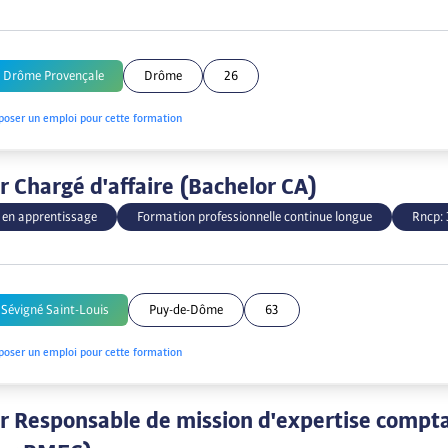
e Drôme Provençale
Drôme
26
poser un emploi pour cette formation
r Chargé d'affaire (Bachelor CA)
 en apprentissage
Formation professionnelle continue longue
Rncp:
Sévigné Saint-Louis
Puy-de-Dôme
63
poser un emploi pour cette formation
r Responsable de mission d'expertise compt