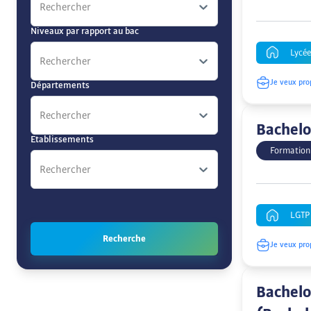
Rechercher
Niveaux par rapport au bac
Lycé
Rechercher
Je veux pro
Départements
Rechercher
Bachelo
Etablissements
Formation
Rechercher
LGTP 
Recherche
Je veux pro
Bachelo