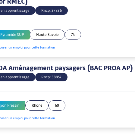
lor RMEC)
 en apprentissage
Rncp:
37836
 Pyramide SUP
Haute-Savoie
74
poser un emploi pour cette formation
OA Aménagement paysagers (BAC PROA AP)
 en apprentissage
Rncp:
38857
yon Pressin
Rhône
69
poser un emploi pour cette formation