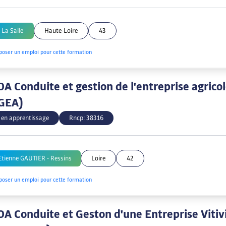
 La Salle
Haute-Loire
43
poser un emploi pour cette formation
A Conduite et gestion de l'entreprise agrico
GEA)
 en apprentissage
Rncp:
38316
Etienne GAUTIER - Ressins
Loire
42
poser un emploi pour cette formation
A Conduite et Geston d'une Entreprise Vitivi