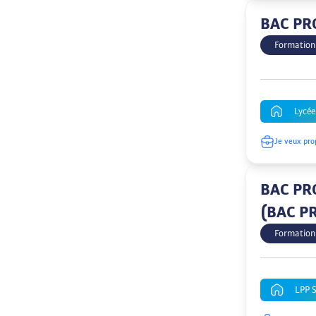
BAC PR
Formation
Lycé
Je veux pro
BAC PRO
(BAC P
Formation
LPP 