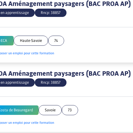
OA Aménagement paysagers (BAC PROA AP)
 en apprentissage
Rncp:
38857
-ECA
Haute-Savoie
74
poser un emploi pour cette formation
OA Aménagement paysagers (BAC PROA AP)
 en apprentissage
Rncp:
38857
Costa de Beauregard
Savoie
73
poser un emploi pour cette formation