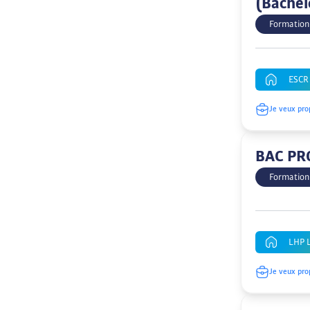
(Bache
Formation
ESCR
Je veux pro
BAC PR
Formation
LHP L
Je veux pro