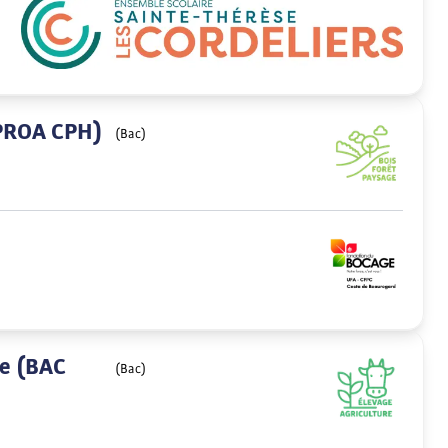
 PROA CPH)
(Bac)
le (BAC
(Bac)