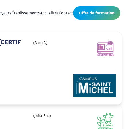
oyeurs
Établissements
Actualités
Contact
Offre de formation
(CERTIF
(Bac +3)
(Infra-Bac)