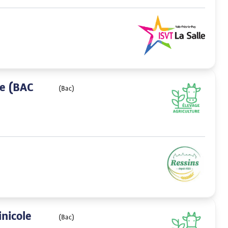
le (BAC
(Bac)
nicole
(Bac)