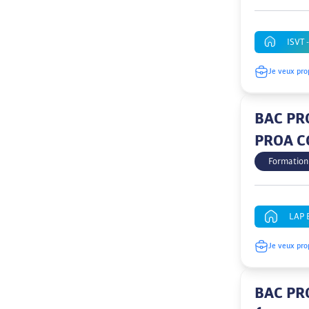
ISVT -
Je veux pro
BAC PRO
PROA C
Formation
LAP 
Je veux pro
BAC PRO