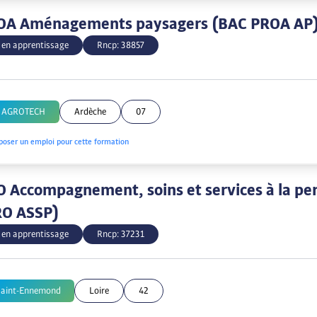
OA Aménagements paysagers (BAC PROA AP
 en apprentissage
Rncp:
38857
e AGROTECH
Ardèche
07
poser un emploi pour cette formation
 Accompagnement, soins et services à la pe
RO ASSP)
 en apprentissage
Rncp:
37231
Saint-Ennemond
Loire
42