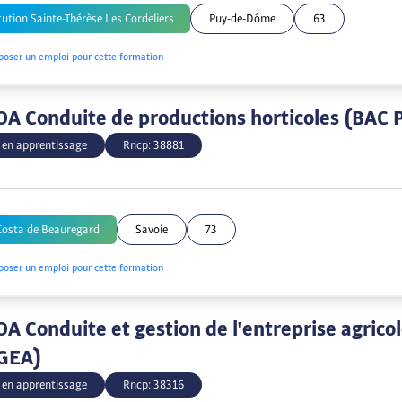
tution Sainte-Thérèse Les Cordeliers
Puy-de-Dôme
63
poser un emploi pour cette formation
A Conduite de productions horticoles (BAC
 en apprentissage
Rncp:
38881
Costa de Beauregard
Savoie
73
poser un emploi pour cette formation
A Conduite et gestion de l'entreprise agrico
GEA)
 en apprentissage
Rncp:
38316