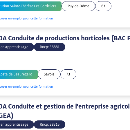
tution Sainte-Thérèse Les Cordeliers
Puy-de-Dôme
63
poser un emploi pour cette formation
A Conduite de productions horticoles (BAC
 en apprentissage
Rncp:
38881
Costa de Beauregard
Savoie
73
poser un emploi pour cette formation
A Conduite et gestion de l'entreprise agrico
GEA)
 en apprentissage
Rncp:
38316