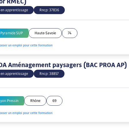
lor RMEC)
 en apprentissage
Rncp:
37836
 Pyramide SUP
Haute-Savoie
74
poser un emploi pour cette formation
OA Aménagement paysagers (BAC PROA AP)
 en apprentissage
Rncp:
38857
yon Pressin
Rhône
69
poser un emploi pour cette formation