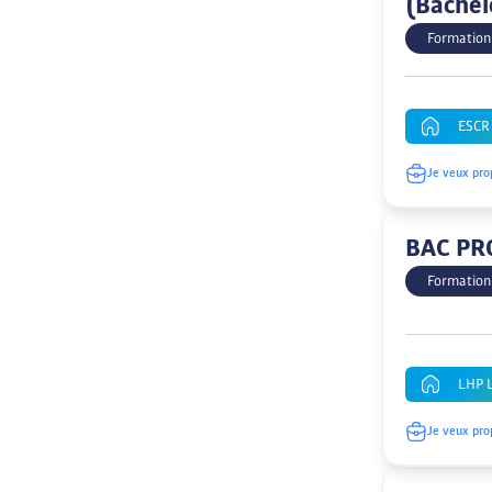
(Bache
Formation
ESCR
Je veux pro
BAC PR
Formation
LHP L
Je veux pro