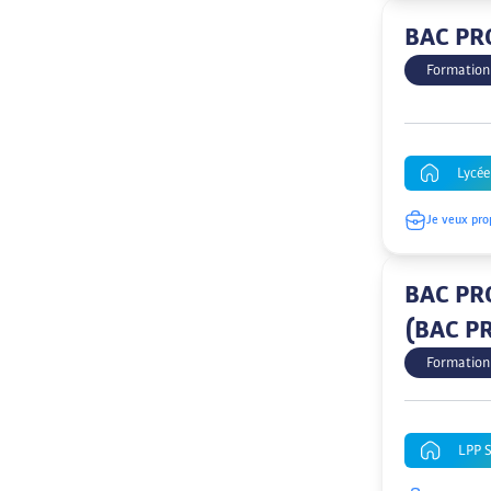
BAC PR
Formation
Lycé
Je veux pro
BAC PRO
(BAC P
Formation
LPP 