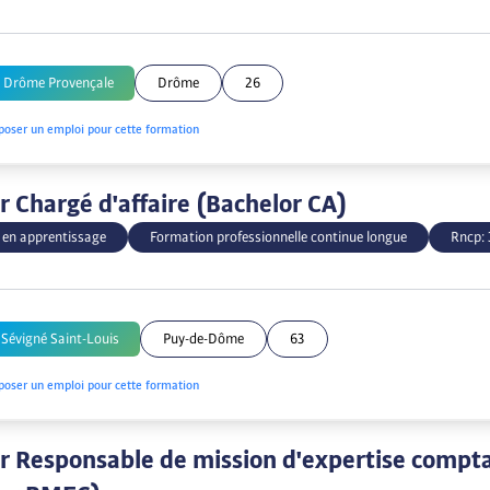
e Drôme Provençale
Drôme
26
poser un emploi pour cette formation
r Chargé d'affaire (Bachelor CA)
 en apprentissage
Formation professionnelle continue longue
Rncp:
Sévigné Saint-Louis
Puy-de-Dôme
63
poser un emploi pour cette formation
r Responsable de mission d'expertise compt