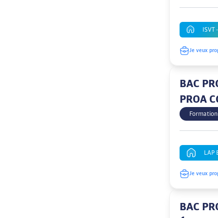
ISVT -
Je veux pro
BAC PRO
PROA C
Formation
LAP 
Je veux pro
BAC PRO