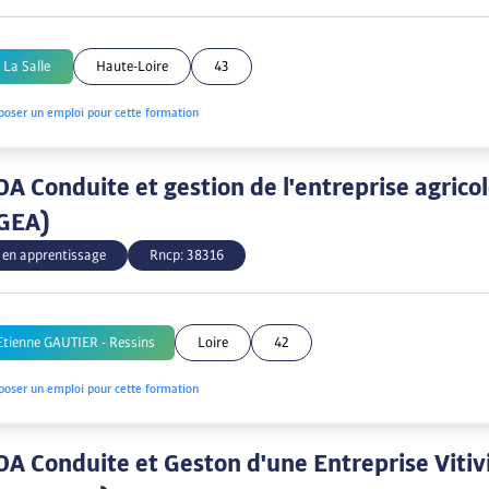
 La Salle
Haute-Loire
43
poser un emploi pour cette formation
A Conduite et gestion de l'entreprise agrico
GEA)
 en apprentissage
Rncp:
38316
Etienne GAUTIER - Ressins
Loire
42
poser un emploi pour cette formation
A Conduite et Geston d'une Entreprise Vitivi