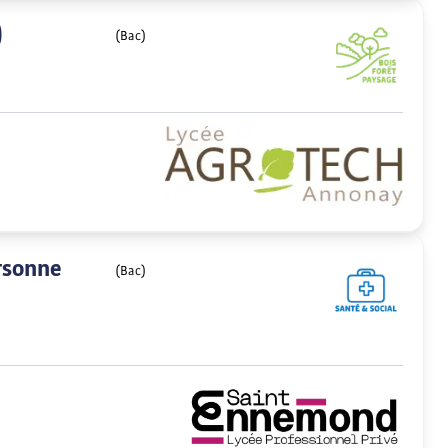
)
(Bac)
rsonne
(Bac)