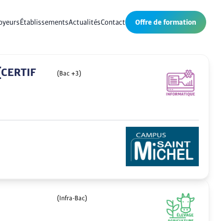
oyeurs
Établissements
Actualités
Contact
Offre de formation
(CERTIF
(Bac +3)
(Infra-Bac)