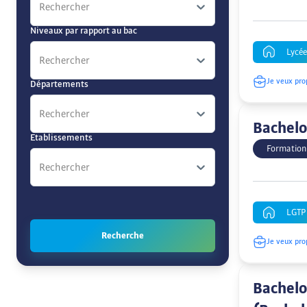
Rechercher
Niveaux par rapport au bac
Lycé
Rechercher
Je veux pro
Départements
Rechercher
Bachelo
Etablissements
Formation
Rechercher
LGTP 
Recherche
Je veux pro
Bachelo