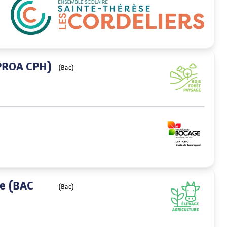
 PROA CPH)
(Bac)
le (BAC
(Bac)