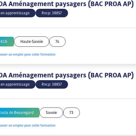
OA Aménagement paysagers (BAC PROA AP)
 en apprentissage
Rncp:
38857
-ECA
Haute-Savoie
74
poser un emploi pour cette formation
OA Aménagement paysagers (BAC PROA AP)
 en apprentissage
Rncp:
38857
Costa de Beauregard
Savoie
73
poser un emploi pour cette formation