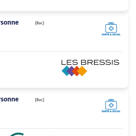
rsonne
(Bac)
rsonne
(Bac)