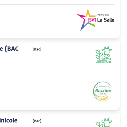
le (BAC
(Bac)
nicole
(Bac)