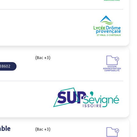
(Bac +3)
38602
able
(Bac +3)