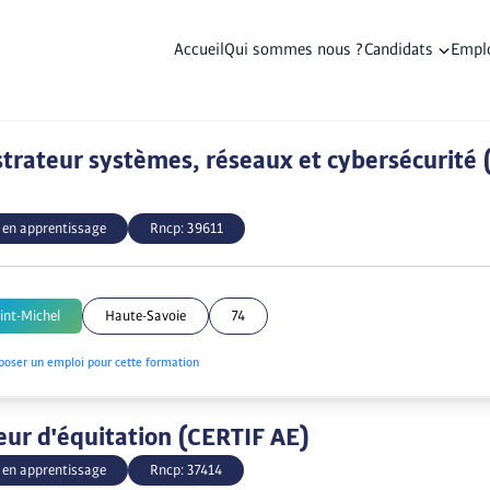
Accueil
Qui sommes nous ?
Candidats
Empl
trateur systèmes, réseaux et cybersécurité 
 en apprentissage
Rncp:
39611
int-Michel
Haute-Savoie
74
poser un emploi pour cette formation
ur d'équitation (CERTIF AE)
 en apprentissage
Rncp:
37414