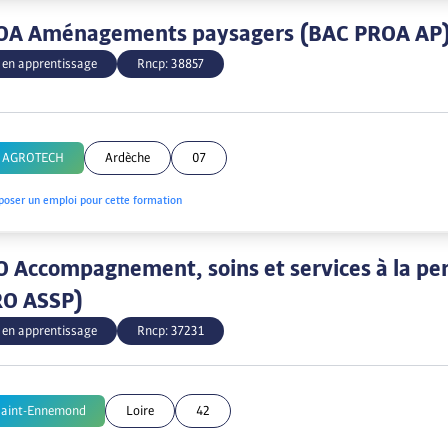
OA Aménagements paysagers (BAC PROA AP
 en apprentissage
Rncp:
38857
e AGROTECH
Ardèche
07
poser un emploi pour cette formation
 Accompagnement, soins et services à la pe
RO ASSP)
 en apprentissage
Rncp:
37231
Saint-Ennemond
Loire
42