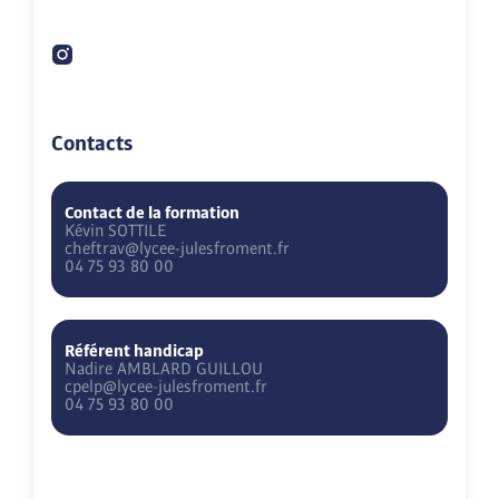
Contacts
Contact de la formation
Kévin
SOTTILE
cheftrav@lycee-julesfroment.fr
04 75 93 80 00
Référent handicap
Nadire
AMBLARD GUILLOU
cpelp@lycee-julesfroment.fr
04 75 93 80 00