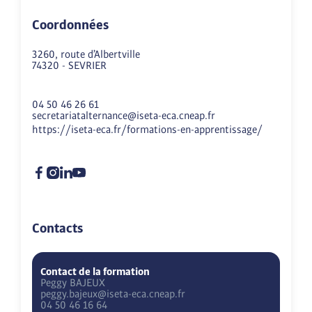
Coordonnées
3260, route d’Albertville
74320
-
SEVRIER
04 50 46 26 61
secretariatalternance@iseta-eca.cneap.fr
https://iseta-eca.fr/formations-en-apprentissage/
Contacts
Contact de la formation
Peggy
BAJEUX
peggy.bajeux@iseta-eca.cneap.fr
04 50 46 16 64