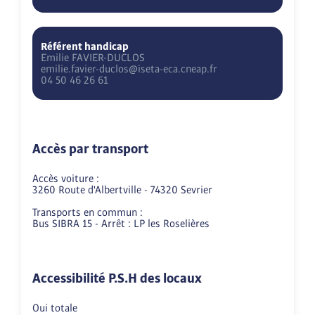
Référent handicap
Emilie
FAVIER-DUCLOS
emilie.favier-duclos@iseta-eca.cneap.fr
04 50 46 26 61
Accès par transport
Accès voiture :

3260 Route d'Albertville - 74320 Sevrier

Transports en commun :

Accessibilité P.S.H des locaux
Oui totale